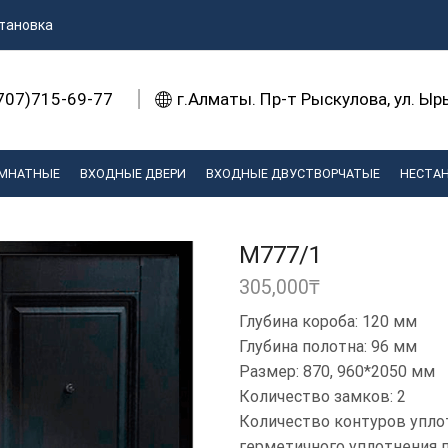
тановка
707)715-69-77
г.Алматы. Пр-т Рыскулова, ул. Ы
МНАТНЫЕ
ВХОДНЫЕ ДВЕРИ
ВХОДНЫЕ ДВУСТВОРЧАТЫЕ
НЕСТА
M777/1
305,000
₸
Глубина короба: 120 мм
Глубина полотна: 96 мм
Размер: 870, 960*2050 мм​
Количество замков: 2
Количество контуров уплот
герметичного уплотнения п