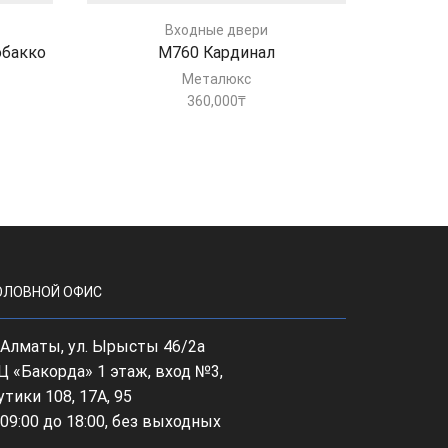
Входные двери
обакко
М760 Кардинал
Гард
Металюкс
360,000
₸
ОЛОВНОЙ ОФИС
, Алматы, ул. Ырысты 46/2а
Ц «Бакорда» 1 этаж, вход №3,
утики 108, 17А, 95
 09:00 до 18:00, без выходных