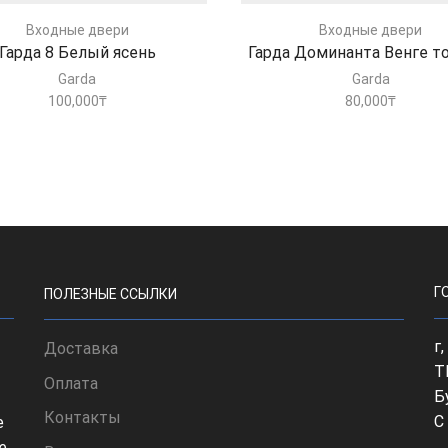
Входные двери
Входные двери
Гарда 8 Белый ясень
Гарда Доминанта Венге т
Garda
Garda
100,000
₸
80,000
₸
Г
ПОЛЕЗНЫЕ ССЫЛКИ
г
Доставка
Т
Оплата
Б
Контакты
С
е
е