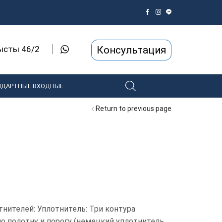
Консультация
рысты 46/2
НДАРТНЫЕ ВХОДНЫЕ
Return to previous page
нителей: Уплотнитель: Три контура
о полотну и порогу (немецкий уплотнитель