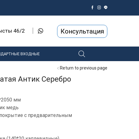
Консультация
рысты 46/2
НДАРТНЫЕ ВХОДНЫЕ
Return to previous page
чатая Антик Серебро
*2050 мм
тик медь
покрытие с предварительным
ке (140*20 каплевидные)