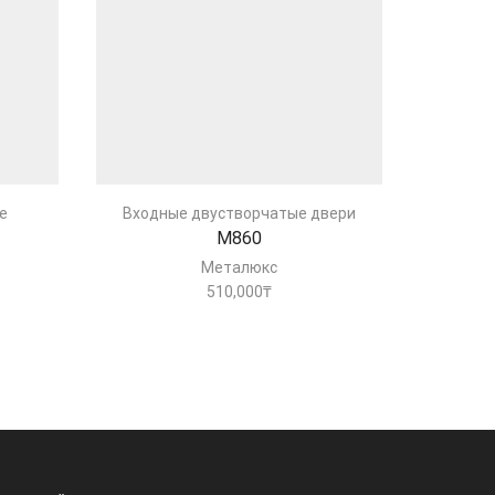
е
Входные двустворчатые двери
Входн
М860
Металюкс
510,000
₸