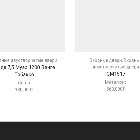
дные двустворчатые двери
Входные двери
,
Входны
рда 7,5 Муар 1200 Венге
двустворчатые двери
СМ1517
Тобакко
Металюкс
Garda
560,000
₸
180,000
₸