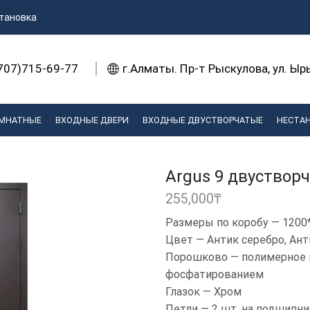
тановка
707)715-69-77
г.Алматы. Пр-т Рыскулова, ул. Ы
МНАТНЫЕ
ВХОДНЫЕ ДВЕРИ
ВХОДНЫЕ ДВУСТВОРЧАТЫЕ
НЕСТА
Argus 9 двуствор
255,000
₸
Размеры по коробу — 1200
Цвет — Антик серебро, Ан
Порошково — полимерное 
фосфатированием
Глазок — Хром
Петли — 2 шт, на подшипни