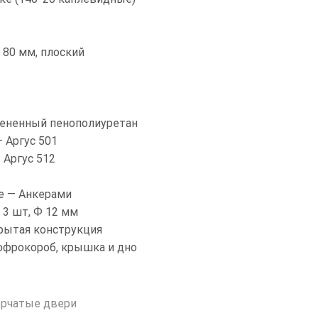
 80 мм, плоский
пененный пенополиуретан
 Аргус 501
 Аргус 512
е — Анкерами
3 шт, Ф 12 мм
рытая конструкция
офрокороб, крышка и дно
орчатые двери