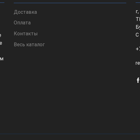
г
Доставка
Т
Оплата
Б
Контакты
С
е
е
Весь каталог
+
ом
r