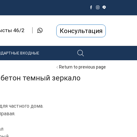
Консультация
рысты 46/2
НДАРТНЫЕ ВХОДНЫЕ
Return to previous page
 бетон темный зеркало
для частного дома.
равая.
ал
ерый