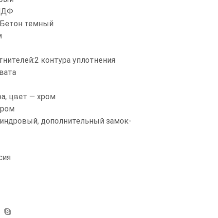
 МДФ
 Бетон темный
м
тнителей:2 контура уплотнения
вата
а, цвет — хром
хром
линдровый, дополнительный замок-
сия