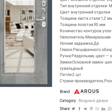
Тип внутренней отделки:
Цвет внутренней отделки:
Толщина листа стали:1,2 м
Толщина полотна:90 мм
Количество контуров упло
Наполнитель:Минеральная 
Ночная задвижка:Да
Глазок:Расширенного обзор
Ручка:Раздельная, цвет — 
Замки:Основной замок-ци
сувальдный
Петли:2 шт.
Страна-производитель:Рос
Brand:
Category:
Входные двери
Share: