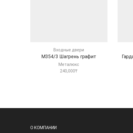
Входные двери
М354/3 Шагрень графит
Гард
Металюкс
240,000
₸
О КОМПАНИИ