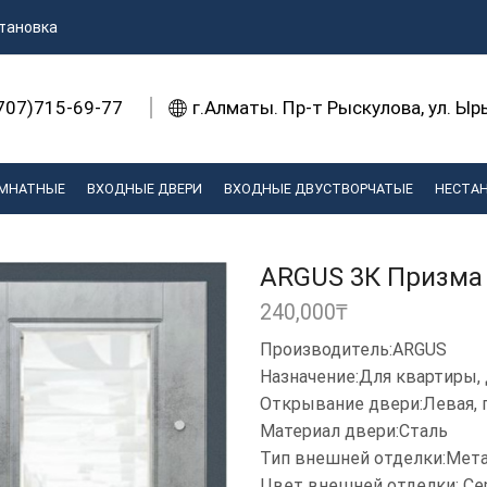
тановка
707)715-69-77
г.Алматы. Пр-т Рыскулова, ул. Ы
МНАТНЫЕ
ВХОДНЫЕ ДВЕРИ
ВХОДНЫЕ ДВУСТВОРЧАТЫЕ
НЕСТА
ARGUS 3К Призма
240,000
₸
Производитель:ARGUS
Назначение:Для квартиры, 
Открывание двери:Левая, п
Материал двери:Сталь
Тип внешней отделки:Мет
Цвет внешней отделки: С