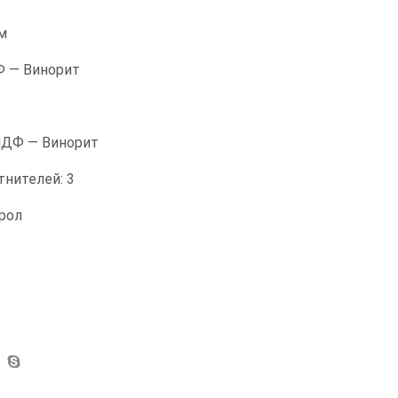
м
Ф — Винорит
МДФ — Винорит
тнителей: 3
рол