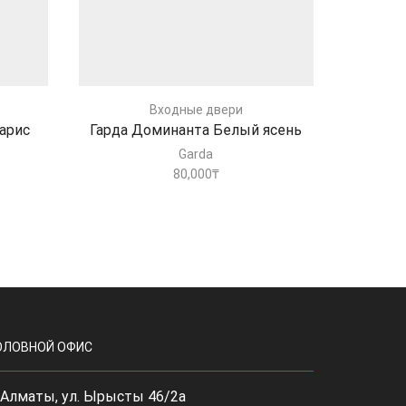
Входные двери
арис
Гарда Доминанта Белый ясень
Гарда Ц
Garda
80,000
₸
ОЛОВНОЙ ОФИС
, Алматы, ул. Ырысты 46/2а