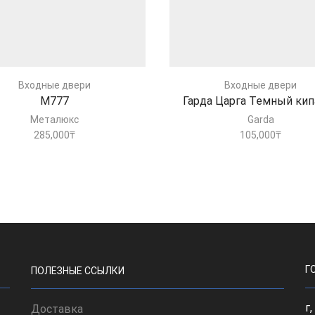
Входные двери
Входные двери
M777
Гарда Царга Темный кип
Металюкс
Garda
285,000
₸
105,000
₸
Г
ПОЛЕЗНЫЕ ССЫЛКИ
г
Доставка