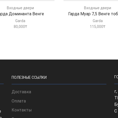
Входные двери
Входные двери
арда Доминанта Венге
Гарда Муар 7,5 Венге то
Garda
Garda
80,000
₸
115,000
₸
Г
ПОЛЕЗНЫЕ ССЫЛКИ
г
Доставка
Т
Оплата
Б
Контакты
С
е
е