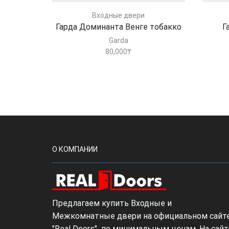
Входные двери
Гарда Доминанта Венге тобакко
Г
Garda
80,000
₸
О КОМПАНИИ
Предлагаем купить Входные и
Межкомнатные двери на официальном сайт
"Real Doors" по минимальным ценам. На сайт