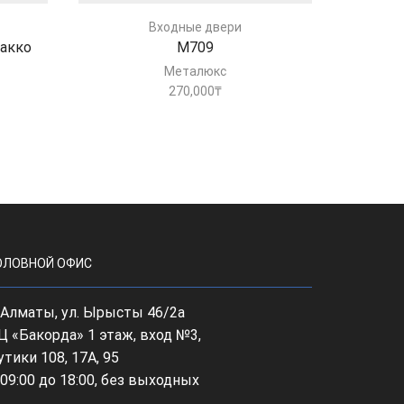
Входные двери
бакко
М709
Металюкс
270,000
₸
ОЛОВНОЙ ОФИС
, Алматы, ул. Ырысты 46/2а
Ц «Бакорда» 1 этаж, вход №3,
утики 108, 17А, 95
 09:00 до 18:00, без выходных