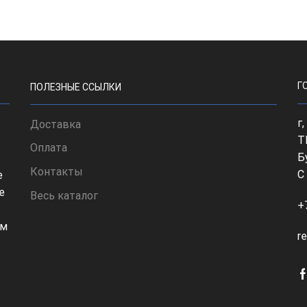
Г
ПОЛЕЗНЫЕ ССЫЛКИ
г
Доставка
Т
Оплата
Б
Контакты
С
е
е
Весь каталог
+
ом
r