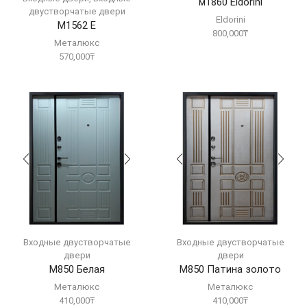
м1860 Eldorini
двустворчатые двери
Eldorini
М1562 Е
800,000
₸
Металюкс
570,000
₸
Входные двустворчатые
Входные двустворчатые
двери
двери
М850 Белая
М850 Патина золото
Металюкс
Металюкс
410,000
₸
410,000
₸