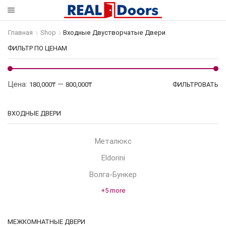
Главная
Shop
Входные Двустворчатые Двери
ФИЛЬТР ПО ЦЕНАМ
М
Ма
Цена:
—
180,000₸
800,000₸
ФИЛЬТРОВАТЬ
це
це
ВХОДНЫЕ ДВЕРИ
Металюкс
Eldorini
Волга-Бункер
+5 more
МЕЖКОМНАТНЫЕ ДВЕРИ