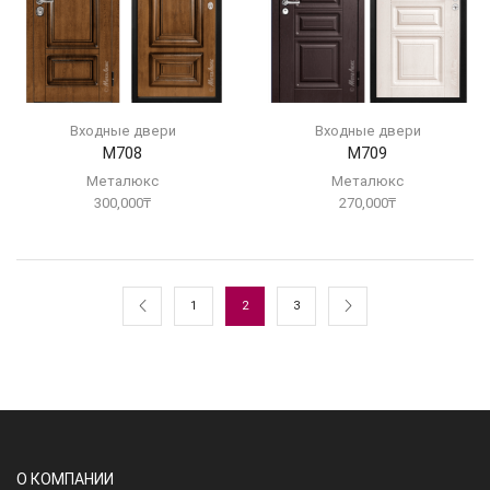
Входные двери
Входные двери
М708
М709
Металюкс
Металюкс
300,000
₸
270,000
₸
1
2
3
О КОМПАНИИ