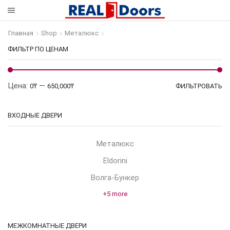
Главная
Shop
Металюкс
ФИЛЬТР ПО ЦЕНАМ
М
Ма
Цена:
—
0₸
650,000₸
ФИЛЬТРОВАТЬ
це
це
ВХОДНЫЕ ДВЕРИ
Металюкс
Eldorini
Волга-Бункер
+5 more
МЕЖКОМНАТНЫЕ ДВЕРИ