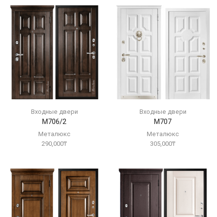
Входные двери
Входные двери
М706/2
М707
Металюкс
Металюкс
290,000
₸
305,000
₸